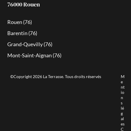
76000 Rouen
Rouen (76)
Barentin (76)
Grand-Quevilly (76)
Mont-Saint-Aignan (76)
©Copyright 2026 La Terrasse. Tous droits réservés
M
e
nt
io
n
s
lé
g
al
es
C