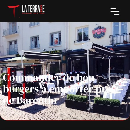
Commander de bon
burgers à emporter près
de Barentin