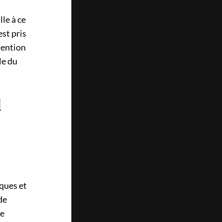
le à ce
est pris
tention
le du
u
iques et
de
de