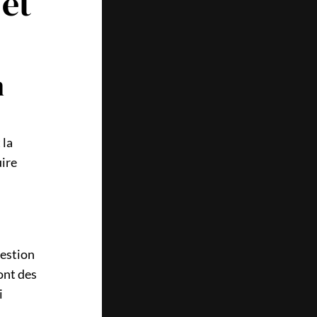
 et
n
 la
uire
gestion
ont des
i