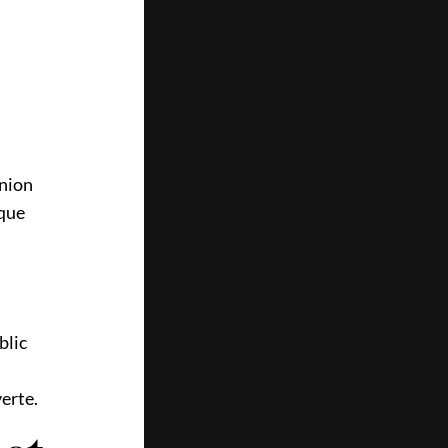
union
aque
blic
erte.