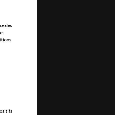
ice des
les
itions
ositifs