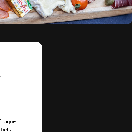
à
 Chaque
 chefs