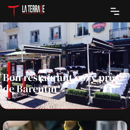
Bon restaurant cozy près
de Barentin