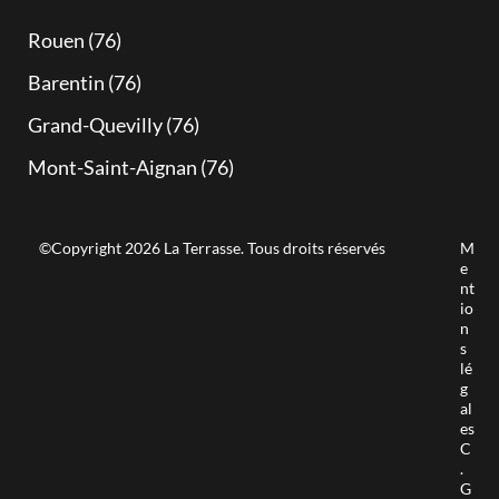
Rouen (76)
Barentin (76)
Grand-Quevilly (76)
Mont-Saint-Aignan (76)
©Copyright 2026 La Terrasse. Tous droits réservés
M
e
nt
io
n
s
lé
g
al
es
C
.
G